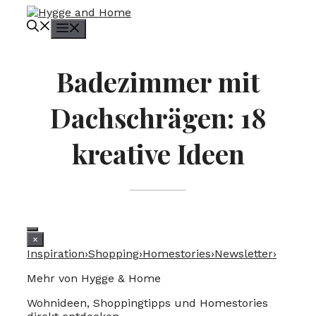
Zum
Inhalt
Menü
springen
Badezimmer mit
Dachschrägen: 18
kreative Ideen
×
Inspiration
›
Shopping
›
Homestories
›
Newsletter
›
Mehr von Hygge & Home
Wohnideen, Shoppingtipps und Homestories