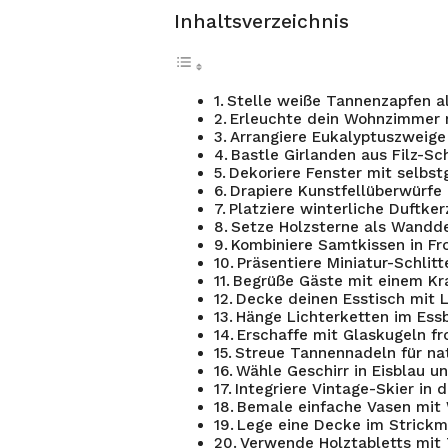
Inhaltsverzeichnis
Stelle weiße Tannenzapfen a
Erleuchte dein Wohnzimmer 
Arrangiere Eukalyptuszweige
Bastle Girlanden aus Filz-S
Dekoriere Fenster mit selbst
Drapiere Kunstfellüberwürfe
Platziere winterliche Duftke
Setze Holzsterne als Wandd
Kombiniere Samtkissen in Fr
Präsentiere Miniatur-Schlit
Begrüße Gäste mit einem Kr
Decke deinen Esstisch mit L
Hänge Lichterketten im Essb
Erschaffe mit Glaskugeln fr
Streue Tannennadeln für nat
Wähle Geschirr in Eisblau u
Integriere Vintage-Skier in 
Bemale einfache Vasen mit
Lege eine Decke im Strickm
Verwende Holztabletts mit