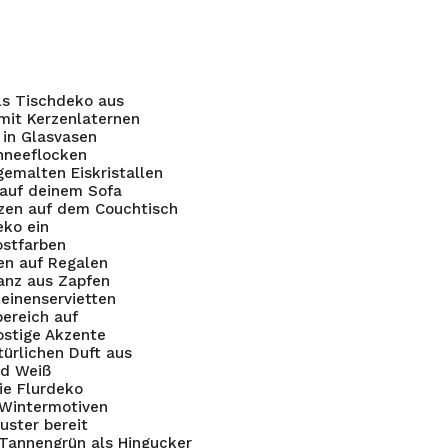
ls Tischdeko aus
mit Kerzenlaternen
 in Glasvasen
chneeflocken
gemalten Eiskristallen
 auf deinem Sofa
rzen auf dem Couchtisch
eko ein
ostfarben
ten auf Regalen
anz aus Zapfen
einenservietten
ereich auf
ostige Akzente
ürlichen Duft aus
nd Weiß
die Flurdeko
 Wintermotiven
uster bereit
 Tannengrün als Hingucker