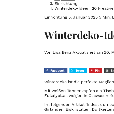
Einrichtung
Winterdeko-Ideen: 20 kreativ
Einrichtung
5. Januar 2025
5 Min. 
Winterdeko-Ide
Von Lisa Benz
Aktualisiert am 20. 
Facebook
Tweet
Pin
Em
Winterdeko ist die perfekte Möglic
Mit weißen Tannenzapfen als Tisc
Eukalyptuszweigen in Glasvasen ri
Im folgenden Artikel findest du no
Girlanden, Eiskristallen, Duftkerz