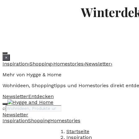
Winterdeko
×
Inspiration
›
Shopping
›
Homestories
›
Newsletter
›
Mehr von Hygge & Home
Wohnideen, Shoppingtipps und Homestories direkt entd
Newsletter
Entdecken
Suche
⌕
Newsletter
Inspiration
Shopping
Homestories
Startseite
Inspiration