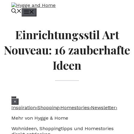
Zum
Inhalt
Menü
springen
Einrichtungsstil Art
Nouveau: 16 zauberhafte
Ideen
×
Inspiration
›
Shopping
›
Homestories
›
Newsletter
›
Mehr von Hygge & Home
Wohnideen, Shoppingtipps und Homestories