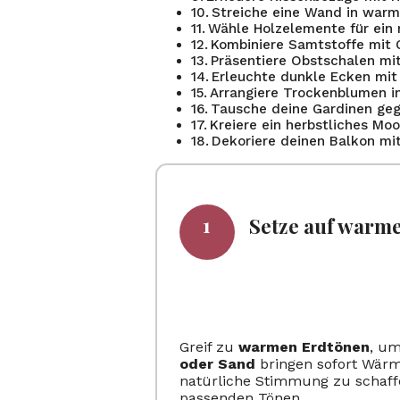
Streiche eine Wand in war
Wähle Holzelemente für ein r
Kombiniere Samtstoffe mit
Präsentiere Obstschalen mi
Erleuchte dunkle Ecken mit
Arrangiere Trockenblumen i
Tausche deine Gardinen geg
Kreiere ein herbstliches Mo
Dekoriere deinen Balkon mi
Setze auf warm
Greif zu
warmen Erdtönen
, u
oder Sand
bringen sofort Wärm
natürliche Stimmung zu schaff
passenden Tönen.