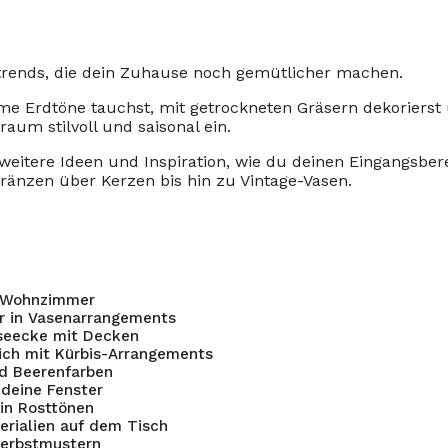
trends, die dein Zuhause noch gemütlicher machen.
 Erdtöne tauchst, mit getrockneten Gräsern dekorierst
raum stilvoll und saisonal ein.
r weitere Ideen und Inspiration, wie du deinen Eingangsbe
Kränzen über Kerzen bis hin zu Vintage-Vasen.
m Wohnzimmer
er in Vasenarrangements
eseecke mit Decken
ch mit Kürbis-Arrangements
d Beerenfarben
 deine Fenster
 in Rosttönen
erialien auf dem Tisch
Herbstmustern