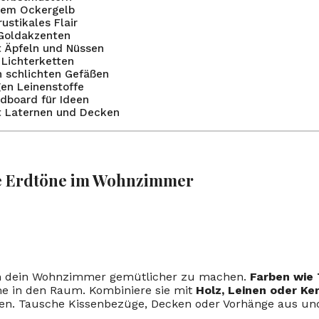
mem Ockergelb
ustikales Flair
 Goldakzenten
t Äpfeln und Nüssen
 Lichterketten
n schlichten Gefäßen
en Leinenstoffe
odboard für Ideen
t Laternen und Decken
e Erdtöne im Wohnzimmer
m dein Wohnzimmer gemütlicher zu machen.
Farben wie 
e in den Raum. Kombiniere sie mit
Holz, Leinen oder Ke
en. Tausche Kissenbezüge, Decken oder Vorhänge aus und