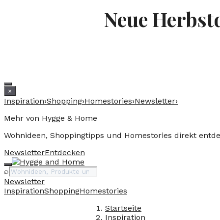
Neue Herbst
×
Inspiration
›
Shopping
›
Homestories
›
Newsletter
›
Mehr von Hygge & Home
Wohnideen, Shoppingtipps und Homestories direkt entd
Newsletter
Entdecken
Suche
⌕
Newsletter
Inspiration
Shopping
Homestories
Startseite
Inspiration