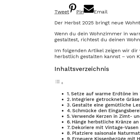
Tweet
Pin
Email
Der Herbst 2025 bringt neue Wohn
Wenn du dein Wohnzimmer in warme
gestaltest, richtest du deinen Wohn
Im folgenden Artikel zeigen wir di
herbstlich gestalten kannst – von 
Inhaltsverzeichnis
Setze auf warme Erdtöne i
Integriere getrocknete Gräs
Gestalte eine gemütliche L
Schmücke den Eingangsberei
Verwende Kerzen in Zimt- un
Hänge herbstliche Kränze an
Dekoriere mit Vintage-Vasen
Platziere saisonale Naturmat
Erneuere Kissenbezüge mit 