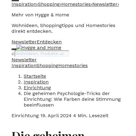
Inspiration
›
Shopping
›
Homestories
›
Newsletter
›
Mehr von Hygge & Home
Wohnideen, Shoppingtipps und Homestories
direkt entdecken.
Newsletter
Entdecken
Suche
⌕
Newsletter
Inspiration
Shopping
Homestories
Startseite
Inspiration
Einrichtung
Die geheimen Psychologie-Tricks der
Einrichtung: Wie Farben deine Stimmung
beeinflussen
Einrichtung
19. April 2024
4 Min. Lesezeit
Die geheimen